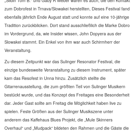
„Slidin Tom B.“ und Gaby R Weber waren es auch, die den Kontakt
zum Dobrofest in Trnava/Slowakei herstellten, Dieses Festival fand
ebenfalls jährlich Ende August statt und konnte auf eine 10-jährige
Tradition zurückblicken. Dort stand ausschließlich die Marke Dobro
im Vordergrund, da, wie Insider wissen, John Dopyera aus der
Slowakei stammt. Ein Enkel von ihm war auch Schirmherr der
Veranstaltung.
Zu diesem Zeitpunkt war das Sulinger Resonator Festival, die
einzige bundesweite Veranstaltung zu diesem Instrument, später
kam das Resofest in Unna hinzu. Zusätzlich stellte die
Gitarrenausstellung, die zum größten Teil von Sulinger Musikern
bestückt wurde, und das Konzept des Freitages eine Besonderheit
dar. Jeder Gast sollte am Freitag die Möglichkeit haben live zu
spielen. Feste Größen aus der Sulinger Musikszene unter
anderem das Kaffehaus Blues Projekt, die „Mule Skinners
Overhaul“ und „Mudpack“ bildeten den Rahmen und die Gäste die